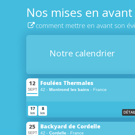
Nos mises en avant
comment mettre en avant son év
Notre calendrier
Foulées Thermales
12
42 -
Montrond les bains
- France
SEPT
17
8
DÉTAI
km
km
Backyard de Cordelle
25
42 -
Cordelle
- France
SEPT