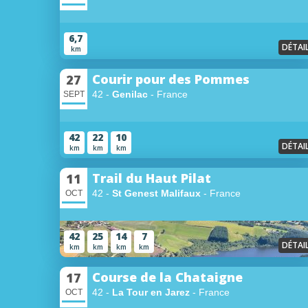
6,7
DÉTAI
km
Courir pour des Pommes
27
42 -
Genilac
- France
SEPT
42
22
10
DÉTAI
km
km
km
Trail du Haut Pilat
11
42 -
St Genest Malifaux
- France
OCT
42
25
14
7
DÉTAI
km
km
km
km
Course de la Chataigne
17
42 -
La Tour en Jarez
- France
OCT