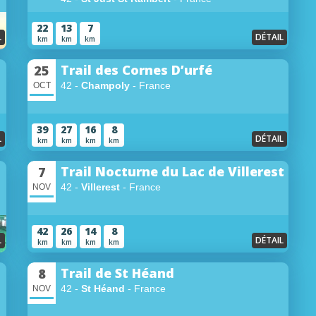
22
13
7
L
DÉTAIL
km
km
km
Trail des Cornes D’urfé
25
42 -
Champoly
- France
OCT
39
27
16
8
L
DÉTAIL
km
km
km
km
Trail Nocturne du Lac de Villerest
7
42 -
Villerest
- France
NOV
42
26
14
8
L
DÉTAIL
km
km
km
km
Trail de St Héand
8
42 -
St Héand
- France
NOV