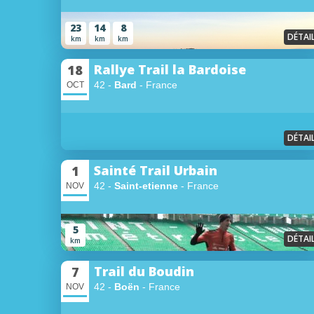
23
14
8
DÉTAI
km
km
km
Rallye Trail la Bardoise
18
42 -
Bard
- France
OCT
DÉTAI
Sainté Trail Urbain
1
42 -
Saint-etienne
- France
NOV
5
DÉTAI
km
Trail du Boudin
7
42 -
Boën
- France
NOV