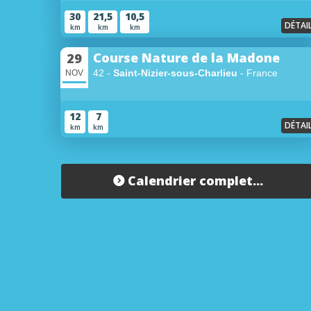
30
21,5
10,5
DÉTAI
km
km
km
Course Nature de la Madone
29
42 -
Saint-Nizier-sous-Charlieu
- France
NOV
12
7
DÉTAI
km
km
Calendrier complet...