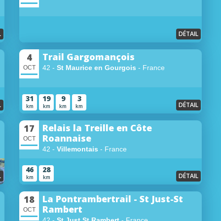
L
DÉTAIL
Trail Gargomançois
4
42 -
St Maurice en Gourgois
- France
OCT
31
19
9
3
L
DÉTAIL
km
km
km
km
Relais la Treille en Côte
17
Roannaise
OCT
42 -
Villemontais
- France
46
28
L
DÉTAIL
km
km
La Pontrambertrail - St Just-St
18
Rambert
OCT
42 -
St Just St Rambert
- France