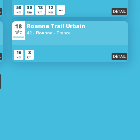
50
30
18
12
...
L
DÉTAIL
km
km
km
km
Roanne Trail Urbain
18
42 -
Roanne
- France
DÉC
16
8
L
DÉTAIL
km
km