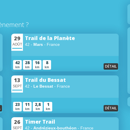
ènement ?
Trail de la Planète
29
42 -
Mars
- France
AOÛT
42
28
16
8
DÉTAIL
km
km
km
km
Trail du Bessat
13
42 -
Le Bessat
- France
SEPT
23
11
2,8
1
L
DÉTAIL
km
km
km
km
Timer Trail
26
42 -
Andrézieux-bouthéon
- France
SEPT